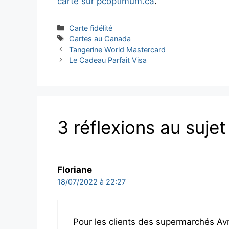
carte sur pcoptimum.ca
.
Catégories
Carte fidélité
Étiquettes
Cartes au Canada
Tangerine World Mastercard
Le Cadeau Parfait Visa
3 réflexions au sujet
Floriane
18/07/2022 à 22:27
Pour les clients des supermarchés A