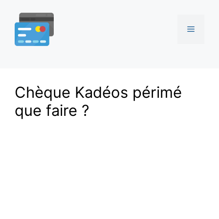
Aller
au
Menu
contenu
Chèque Kadéos périmé
que faire ?