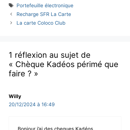
Étiquettes
Portefeuille électronique
Recharge SFR La Carte
La carte Coloco Club
1 réflexion au sujet de
« Chèque Kadéos périmé que
faire ? »
Willy
20/12/2024 à 16:49
Bonjour j’ai des cheques Kadéos