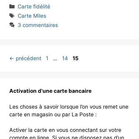
Catégories
Carte fidélité
Étiquettes
Carte Miles
3 commentaires
Page
Page
Page
←
précédent
1
…
14
15
Activation d'une carte bancaire
Les choses à savoir lorsque l’on vous remet une
carte en magasin ou par La Poste :
Activer la carte en vous connectant sur votre
compte en ligne. Si vous ne disposez pas d’un