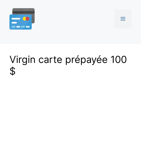
Aller
au
Menu
contenu
Virgin carte prépayée 100
$